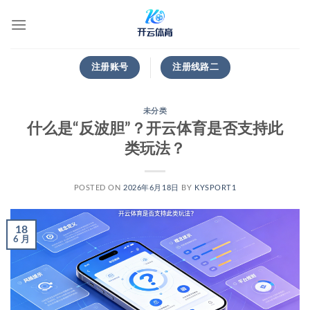
跳
到
内
容
注册账号
注册线路二
未分类
什么是“反波胆”？开云体育是否支持此
类玩法？
POSTED ON
2026年6月18日
BY
KYSPORT1
18
6 月