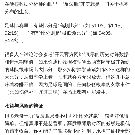
在硬核数据分析师的眼里，“反波胆”其实就是一门关于概率
分布的生意。
足球比赛里，有些比分是“高频比分”（如
$1:0$
、
$1:1$
、
$2:1$
），而有些比分则是“极低频比分”（如
$4:3$
、
$4:4$
）。
很多人在讨论时会参考“开云官方网站”展示的历史对阵数据
和进球期望值。如果你通过数据模型算出两支防守极其强硬
的球队很难踢出大比分，那么排除掉那些诸如
$3:3$
这样的
大比分，从概率学上看，胜率就会被无限放大。但这并不意
味着稳赚不赔，因为足球是圆的，任何极低概率的玄学事件
（比如伤停补时连进三球）在场上都有可能发生。
收益与风险的辩证
很多老哥一听“反波胆只要不中那个比分就赢”，感觉好像很
简单。但精算师不是慈善家，高胜率背后对应的必然是极低
的赔率收益。你可能为了赢取极少的利润，承担了输掉全部