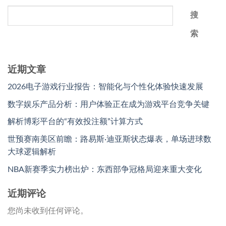
搜
索
近期文章
2026电子游戏行业报告：智能化与个性化体验快速发展
数字娱乐产品分析：用户体验正在成为游戏平台竞争关键
解析博彩平台的“有效投注额”计算方式
世预赛南美区前瞻：路易斯·迪亚斯状态爆表，单场进球数
大球逻辑解析
NBA新赛季实力榜出炉：东西部争冠格局迎来重大变化
近期评论
您尚未收到任何评论。