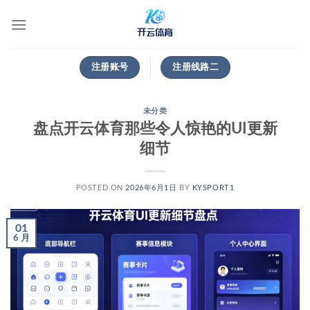
跳
到
内
容
注册账号
注册线路二
未分类
盘点开云体育那些令人惊艳的UI更新
细节
POSTED ON
2026年6月1日
BY
KYSPORT1
01
6 月