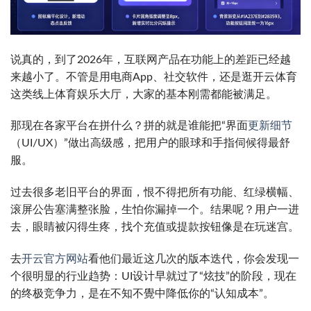
说真的，到了2026年，互联网产品在功能上的差距已经越
来越小了。不管是用电商App、社交软件，还是逛开云体育
这类线上体育娱乐大厅，大家的基本刚需都能被满足。
那现在各家平台在拼什么？拼的就是谁能把“界面
更新细节
（UI/UX）”做出高级感，把用户的眼球和手指伺候得最舒
服。
过去很多老旧平台的界面，恨不得把所有功能、红绿横幅、
滚屏公告塞满整张脸，生怕你漏掉一个。结果呢？用户一进
去，眼睛被闪得生疼，找个充值或提款按钮像是在玩迷宫。
去
开云官方网站
看他们最近这几次的版本迭代，你会发现一
个很明显的行业趋势：UI设计早就过了“炫技”的阶段，现在
的终极竞争力，是在不知不覺中降低你的“认知成本”。