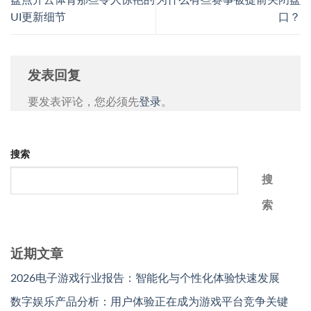
盘点开云体育那些令人惊艳的
为什么有些赛事被提前关闭盘
UI更新细节
口？
发表回复
要发表评论，您必须先
登录
。
搜索
搜
索
近期文章
2026电子游戏行业报告：智能化与个性化体验快速发展
数字娱乐产品分析：用户体验正在成为游戏平台竞争关键