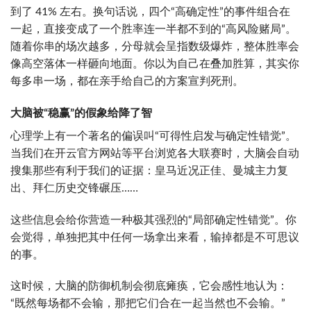
到了 41% 左右。换句话说，四个“高确定性”的事件组合在
一起，直接变成了一个胜率连一半都不到的“高风险赌局”。
随着你串的场次越多，分母就会呈指数级爆炸，整体胜率会
像高空落体一样砸向地面。你以为自己在叠加胜算，其实你
每多串一场，都在亲手给自己的方案宣判死刑。
大脑被“稳赢”的假象给降了智
心理学上有一个著名的偏误叫“可得性启发与确定性错觉”。
当我们在开云官方网站等平台浏览各大联赛时，大脑会自动
搜集那些有利于我们的证据：皇马近况正佳、曼城主力复
出、拜仁历史交锋碾压……
这些信息会给你营造一种极其强烈的“局部确定性错觉”。你
会觉得，单独把其中任何一场拿出来看，输掉都是不可思议
的事。
这时候，大脑的防御机制会彻底瘫痪，它会感性地认为：
“既然每场都不会输，那把它们合在一起当然也不会输。”