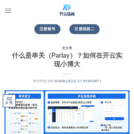
跳
到
内
容
注册账号
注册线路二
未分类
什么是串关（Parlay）？如何在开云实
现小博大
POSTED ON
2026年6月2日
BY
KYSPORT1
02
6 月