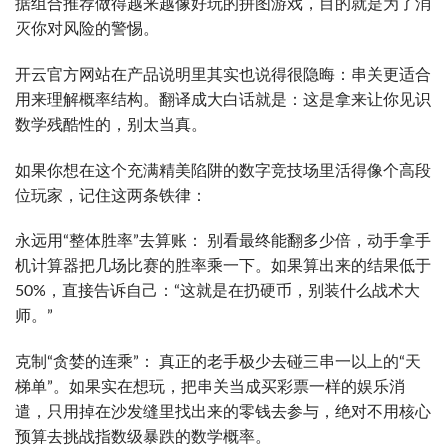
据组合推荐做得越来越像好玩的拼图游戏，目的就是为了消
灭你对风险的警惕。
开云官方网站在产品说明里其实也说得很隐晦：串关更适合
用来理解概率结构。翻译成大白话就是：这是拿来让你见识
数学残酷性的，别太当真。
如果你想在这个充满精美陷阱的数字竞技场里活得像个高段
位玩家，记住这两条铁律：
永远用“整体胜率”去算账： 别看最终能翻多少倍，动手拿手
机计算器把几场比赛的胜率乘一下。如果算出来的结果低于
50%，直接告诉自己：“这就是在扔硬币，别装什么战术大
师。”
克制“贪婪的连乘”： 真正的老手极少去碰三串一以上的“天
梯单”。如果实在想玩，把串关当成买彩票一样的娱乐消
遣，只用掉在沙发缝里找出来的零钱去参与，绝对不用核心
预算去挑战指数级暴跌的数学概率。