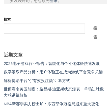
要发表评论，您必须先
登录
。
搜索
搜
索
近期文章
2026电子游戏行业报告：智能化与个性化体验快速发展
数字娱乐产品分析：用户体验正在成为游戏平台竞争关键
解析博彩平台的“有效投注额”计算方式
世预赛南美区前瞻：路易斯·迪亚斯状态爆表，单场进球数
大球逻辑解析
NBA新赛季实力榜出炉：东西部争冠格局迎来重大变化