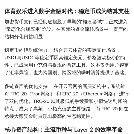
体育娱乐进入数字金融时代：稳定币成为结算支柱
加密货币支付已经彻底摆脱了早期的“概念尝试”，正式进入
“常态化合规应用”阶段。在实际的资金流转场景中，资产的
结构分化日益明显：
稳定币的绝对统治力： 结合开云体育的实际支付场景，
USDT与USDC等稳定币因其锚定美元、价格波动极小的特
性，已成为用户充值与提现的首选工具。这不仅为用户锁定
了汇率风险，也为跨国别、跨区域的瞬时清算提供了基础。
多链资产的优化支持： 在开云官网的底层架构中，系统针
对 TRC-20（Tron网络） 和 ERC-20（Ethereum网络） 进行
了双向优化。TRC-20 以其极低的手续费和小额快速到账的
特点，成为了高频、小额充值的主要链路；而 ERC-20 则在
承接大额资金时展现出极高的生态稳定性。
核心资产结构：主流币种与 Layer 2 的效率革命