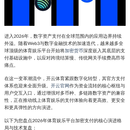
进入2026年，数字资产支付在全球范围内的应用边界持续
外溢。随着Web3与数字金融技术的加速迭代，越来越多全
球顶级的体育娱乐平台开始将
加密货币
深度嵌入其底层的支
付基础设施中，以应对跨境结算慢、传统网关手续费高昂等
痛点。
在这一变革潮流中，开云体育紧跟数字化转型，其官方支付
体系也迎来全面升级。
开云官网
作为资金流转的核心枢纽与
用户交互入口，通过增强对多币种、多链路数字资产的兼容
性，正在推动线上体育娱乐的支付体验向着更高效、更安全
和更具弹性的方向演进。
以下为您盘点2026年体育娱乐平台加密支付的核心演进格
局与技术复盘：