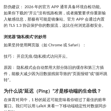
防伪建议： 2026 年的官方 APP 通常具备环境自检功能。
如果你下载的“开云”没有线路检测，或者频繁要求你重新输
入敏感信息，那极有可能是镜像站。官方 APP 会通过内置
的 TLS 1.3 协议保护你的数据流，这比任何浏览器都安全。
浏览器“隐私模式”的妙用
如果坚持使用网页版（如 Chrome 或 Safari）：
技巧： 开启无痕/隐私模式访问开云。
原因： 隐私模式会自动禁用大部分陈旧的缓存和第三方插
件，能极大减少因为旧数据残留导致的“页面报错”或“循环跳
转”。
为什么说“延迟（Ping）”才是移动端的生命线？
在体育对局中，1 秒的延迟可能意味着你错过了最佳的赔率
窗口。我们可以用 LaTeX 来看一下移动端稳定性对数据同步