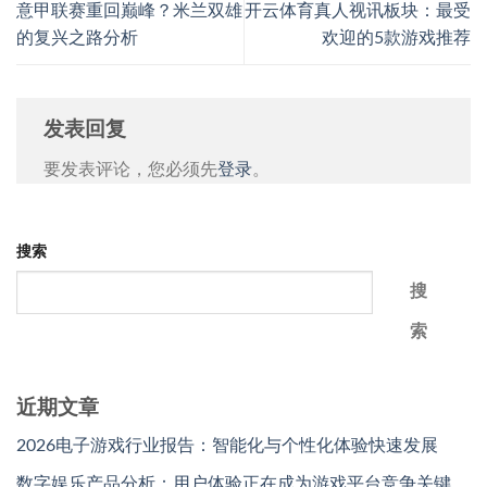
意甲联赛重回巅峰？米兰双雄
开云体育真人视讯板块：最受
的复兴之路分析
欢迎的5款游戏推荐
发表回复
要发表评论，您必须先
登录
。
搜索
搜
索
近期文章
2026电子游戏行业报告：智能化与个性化体验快速发展
数字娱乐产品分析：用户体验正在成为游戏平台竞争关键