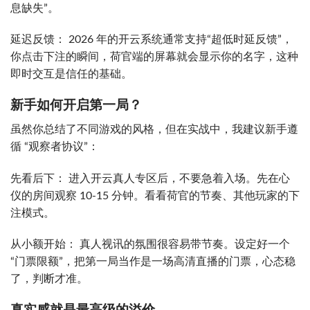
息缺失”。
延迟反馈： 2026 年的开云系统通常支持“超低时延反馈”，
你点击下注的瞬间，荷官端的屏幕就会显示你的名字，这种
即时交互是信任的基础。
新手如何开启第一局？
虽然你总结了不同游戏的风格，但在实战中，我建议新手遵
循 “观察者协议”：
先看后下： 进入开云真人专区后，不要急着入场。先在心
仪的房间观察 10-15 分钟。看看荷官的节奏、其他玩家的下
注模式。
从小额开始： 真人视讯的氛围很容易带节奏。设定好一个
“门票限额”，把第一局当作是一场高清直播的门票，心态稳
了，判断才准。