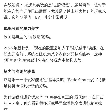
实战逻辑： 龙虎其实玩的是“去牌记忆”。虽然简单，但对于
能在几秒内记住已出牌面（尤其是 7 以上的大牌）的玩家来
说，它的期望值（EV）其实非常透明。
概率分布的暴力美学
骰宝是典型的“高波动”游戏。
2026 年新趋势： 现在的骰宝桌加入了“随机倍率”功能。在
骰盅开启前，系统会随机为某个点数分配超高赔率，这种
“开盲盒”的刺激感让它在年轻玩家中极具人气。
脑力与准则的较量
它是唯一一个玩家能通过“基本策略（Basic Strategy）”将赌
场优势压缩到极致的游戏。
为什么吸引进阶玩家？ 21 点存在真正的“最优解”。在开云
的 VIP 桌，你会看到很多玩家手里拿着概率表进行精密操
作。