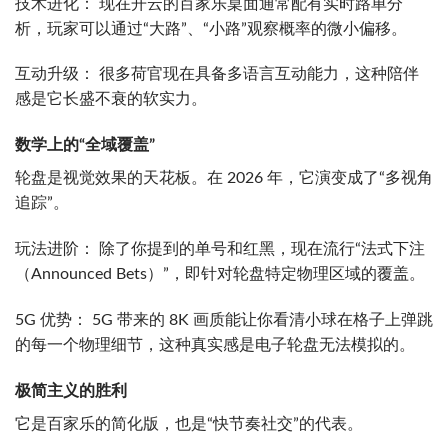
技术进化： 现在开云的百家乐桌面通常配有实时路单分
析，玩家可以通过“大路”、“小路”观察概率的微小偏移。
互动升级： 很多荷官现在具备多语言互动能力，这种陪伴
感是它长盛不衰的软实力。
数学上的“全域覆盖”
轮盘是视觉效果的天花板。在 2026 年，它演变成了“多视角
追踪”。
玩法进阶： 除了你提到的单号和红黑，现在流行“法式下注
（Announced Bets）”，即针对轮盘特定物理区域的覆盖。
5G 优势： 5G 带来的 8K 画质能让你看清小球在格子上弹跳
的每一个物理细节，这种真实感是电子轮盘无法模拟的。
极简主义的胜利
它是百家乐的简化版，也是“快节奏社交”的代表。