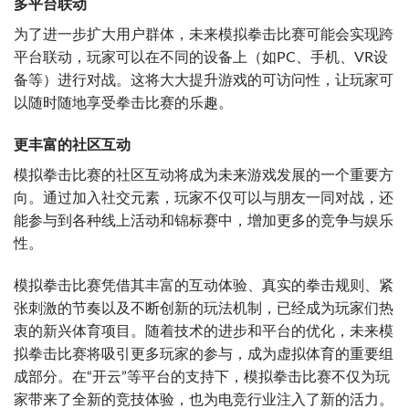
多平台联动
为了进一步扩大用户群体，未来模拟拳击比赛可能会实现跨
平台联动，玩家可以在不同的设备上（如PC、手机、VR设
备等）进行对战。这将大大提升游戏的可访问性，让玩家可
以随时随地享受拳击比赛的乐趣。
更丰富的社区互动
模拟拳击比赛的社区互动将成为未来游戏发展的一个重要方
向。通过加入社交元素，玩家不仅可以与朋友一同对战，还
能参与到各种线上活动和锦标赛中，增加更多的竞争与娱乐
性。
模拟拳击比赛凭借其丰富的互动体验、真实的拳击规则、紧
张刺激的节奏以及不断创新的玩法机制，已经成为玩家们热
衷的新兴体育项目。随着技术的进步和平台的优化，未来模
拟拳击比赛将吸引更多玩家的参与，成为虚拟体育的重要组
成部分。在“开云”等平台的支持下，模拟拳击比赛不仅为玩
家带来了全新的竞技体验，也为电竞行业注入了新的活力。