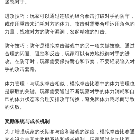
迷惑对手。
进攻技巧：玩家可以通过连续的组合拳击打破对手的防守，
或使用重击来消耗对方的体力。攻击时需要合理运用角色的
力量，找准对方的防守漏洞，发起精准的打击。
防守技巧：防守是模拟拳击游戏中的另一项关键技能。通过
合理的闪避、阻挡和反击，玩家可以有效地抵御对手的进
攻。在防守时，玩家需要保持耐心和节奏，不要轻易陷入对
手的攻击套路。
体力管理：与现实拳击相似，模拟拳击比赛中的体力管理也
是获胜的关键。玩家需要通过不断观察对手的体力消耗和自
己的体力状态来合理安排攻守转换，避免因体力耗尽而导致
的失败。
奖励系统与成长机制
为了增强玩家的长期参与度和游戏的深度，模拟拳击比赛通
常会设立丰富的奖励系统和成长机制。玩家通过参加比赛、