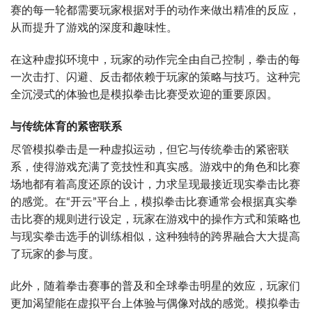
赛的每一轮都需要玩家根据对手的动作来做出精准的反应，
从而提升了游戏的深度和趣味性。
在这种虚拟环境中，玩家的动作完全由自己控制，拳击的每
一次击打、闪避、反击都依赖于玩家的策略与技巧。这种完
全沉浸式的体验也是模拟拳击比赛受欢迎的重要原因。
与传统体育的紧密联系
尽管模拟拳击是一种虚拟运动，但它与传统拳击的紧密联
系，使得游戏充满了竞技性和真实感。游戏中的角色和比赛
场地都有着高度还原的设计，力求呈现最接近现实拳击比赛
的感觉。在“开云”平台上，模拟拳击比赛通常会根据真实拳
击比赛的规则进行设定，玩家在游戏中的操作方式和策略也
与现实拳击选手的训练相似，这种独特的跨界融合大大提高
了玩家的参与度。
此外，随着拳击赛事的普及和全球拳击明星的效应，玩家们
更加渴望能在虚拟平台上体验与偶像对战的感觉。模拟拳击