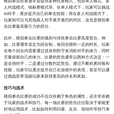
模拟拳击比赛通常会提供多种比赛模式，包括单人模式、多
人对战模式、锦标赛模式等。在单人模式下，玩家可以挑战
AI对手，逐步提升自己的拳击技能；而在多人对战模式下，
玩家则可以与其他真人对手展开激烈的对抗，这也是模拟拳
击比赛最具吸引力的部分。
此外，模拟拳击比赛的规则与传统拳击比赛高度契合。例
如，比赛通常设定为回合制，每回合限时一定的时长。玩家
在每个回合内需要通过进攻和防守来消耗对手的体力，同时
尽量保留自己的体力。比赛的胜负通常以两种方式决定：一
是击倒对手，二是通过分数判定胜负。通过不断积累经验和
技能，玩家可以逐步提升自己在游戏中的表现，甚至可以通
过挑战世界顶级玩家来获得更高的排名和奖励。
技巧与战术
模拟拳击比赛的成功不仅仅依赖于角色的属性，还非常依赖
于玩家的战术和技巧。每一场比赛的胜负往往取决于谁能更
好地运用战术，比如如何利用闪避、反击、假动作等技巧来