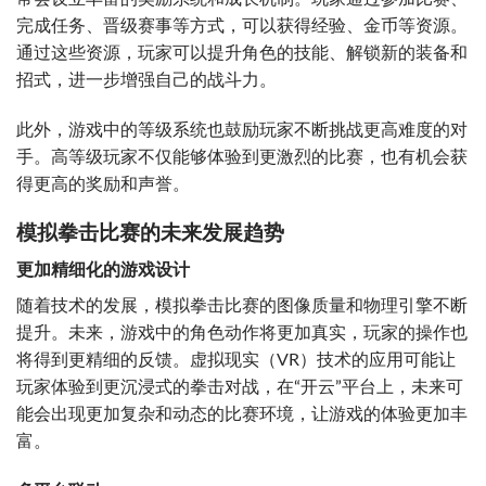
完成任务、晋级赛事等方式，可以获得经验、金币等资源。
通过这些资源，玩家可以提升角色的技能、解锁新的装备和
招式，进一步增强自己的战斗力。
此外，游戏中的等级系统也鼓励玩家不断挑战更高难度的对
手。高等级玩家不仅能够体验到更激烈的比赛，也有机会获
得更高的奖励和声誉。
模拟拳击比赛的未来发展趋势
更加精细化的游戏设计
随着技术的发展，模拟拳击比赛的图像质量和物理引擎不断
提升。未来，游戏中的角色动作将更加真实，玩家的操作也
将得到更精细的反馈。虚拟现实（VR）技术的应用可能让
玩家体验到更沉浸式的拳击对战，在“开云”平台上，未来可
能会出现更加复杂和动态的比赛环境，让游戏的体验更加丰
富。