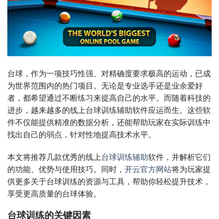
台球，作为一项技巧性强、对精确度要求极高的运动，已成
为世界范围内的热门项目。无论是专业选手还是业余爱好
者，都希望通过不断练习来提高自己的水平。而随着科技的
进步，越来越多的线上台球训练辅助软件应运而生。这些软
件不仅能提供精准的数据分析，还能帮助玩家在实际训练中
找出自己的弱点，针对性地提高技术水平。
本文将推荐几款优秀的线上
台球训练辅助
软件，并解析它们
的功能、优势与使用技巧。同时，
开云官方网站
将为玩家提
供更多关于台球训练的资源与工具，帮助你轻松提升技术，
享受更高质量的台球体验。
台球训练的关键因素