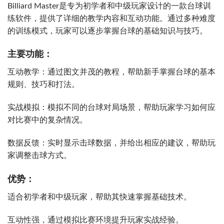
Billiard Master是专为初学者和中级玩家设计的一款台球训
练软件，提供了详细的教学内容和互动功能。通过多种难度
的训练模式，玩家可以逐步掌握台球的基础知识与技巧。
主要功能：
互动教学：通过图文并茂的教程，帮助新手掌握台球的基本
规则、技巧和打法。
实战模拟：模拟不同的台球对局场景，帮助玩家学习如何应
对比赛中的复杂情况。
数据反馈：实时显示击球数据，并给出相应的建议，帮助玩
家调整击球方式。
优势：
适合初学者和中级玩家，帮助其快速掌握基础技术。
互动性强，通过模拟比赛环境提升玩家实战经验。