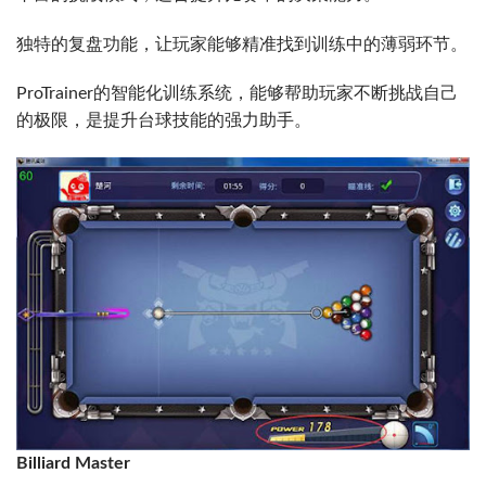
独特的复盘功能，让玩家能够精准找到训练中的薄弱环节。
ProTrainer的智能化训练系统，能够帮助玩家不断挑战自己
的极限，是提升台球技能的强力助手。
Billiard Master