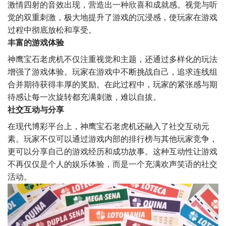
激情四射的音效出现，营造出一种欣喜和成就感。视觉与听
觉的双重刺激，极大地提升了游戏的沉浸感，使玩家在游戏
过程中彻底放松和享受。
丰富的游戏体验
神鹰宝石老虎机不仅注重视觉和主题，还通过多样化的玩法
增强了游戏体验。玩家在游戏中不断挑战自己，追求连线组
合并期待获得丰厚的奖励。在此过程中，玩家的紧张感与期
待感让每一次旋转都充满刺激，难以自拔。
社交互动与分享
在现代博彩平台上，神鹰宝石老虎机还融入了社交互动元
素。玩家不仅可以通过游戏内部的排行榜与其他玩家竞争，
更可以分享自己的游戏经历和成功故事。这种互动性让游戏
不再仅仅是个人的娱乐体验，而是一个充满欢声笑语的社交
活动。