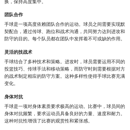
换，保持高度集中。
团队合作
手球是一项高度依赖团队合作的运动。球员之间需要实现默
契配合，通过传球、跑位和战术沟通，共同努力达到进攻和
防守的目的。每个队员都在团队中发挥着不可或缺的作用。
灵活的技战术
手球结合了多种技术和策略。进攻时，球员需要运用不同的
投篮技巧、传球手法和移动策略，而防守时则需要根据对方
的战术制定相应的防守方案。这种多样性使得手球比赛充满
变化。
身体对抗
手球是一项对身体素质要求极高的运动。比赛中，球员间的
身体对抗频繁，要求运动员具备良好的力量、速度和耐力。
这种对抗性增强了比赛的观赏性和紧张感。