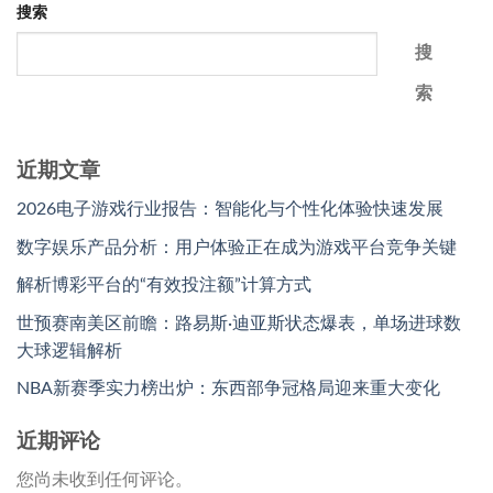
搜索
搜
索
近期文章
2026电子游戏行业报告：智能化与个性化体验快速发展
数字娱乐产品分析：用户体验正在成为游戏平台竞争关键
解析博彩平台的“有效投注额”计算方式
世预赛南美区前瞻：路易斯·迪亚斯状态爆表，单场进球数
大球逻辑解析
NBA新赛季实力榜出炉：东西部争冠格局迎来重大变化
近期评论
您尚未收到任何评论。