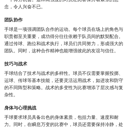
念，令人兴奋不已。
团队协作
手球是一项强调团队合作的运动。每个球员在场上的角色与
职责都至关重要，成功得分往往依赖于队员间的默契配合。
通过传球、跑位和战术执行，球员们共同努力，形成强大的
团队。同时，这种合作精神也能增强彼此的友谊与信任。
技巧与战术
手球结合了技术与战术的多样性。球员不仅需要掌握投掷、
运球、传球等基本技能，还要灵活运用战术，如进攻和防守
的不同阵型和策略。战术的多变性为比赛增添了层次感与复
杂性。
身体与心理挑战
手球要求球员具备出色的身体素质，包括力量、速度和耐
力。同时，在瞬息万变的比赛中，球员还需要保持冷静，处