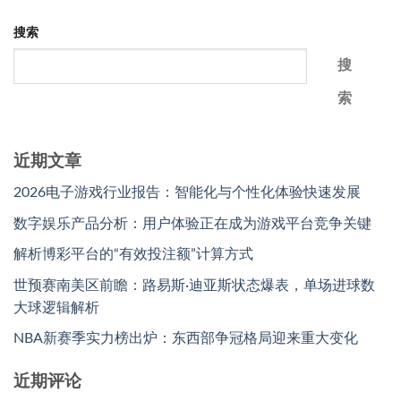
搜索
搜
索
近期文章
2026电子游戏行业报告：智能化与个性化体验快速发展
数字娱乐产品分析：用户体验正在成为游戏平台竞争关键
解析博彩平台的“有效投注额”计算方式
世预赛南美区前瞻：路易斯·迪亚斯状态爆表，单场进球数
大球逻辑解析
NBA新赛季实力榜出炉：东西部争冠格局迎来重大变化
近期评论