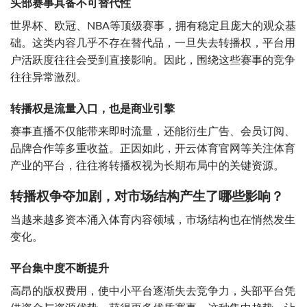
头部赛事具备不可替代性
世界杯、欧冠、NBA等顶级赛事，拥有稳定且庞大的观众基
础。这类内容几乎不存在替代品，一旦失去转播权，平台用
户活跃度往往会受到直接影响。因此，围绕这些赛事的竞争
往往异常激烈。
转播权是流量入口，也是商业引擎
赛事直播不仅能带来即时流量，还能衍生广告、会员订阅、
品牌合作等多重收益。正因如此，开云体育官网等关注体育
产业的平台，往往将转播权视为长期布局中的关键资源。
转播权争夺加剧，对市场结构产生了哪些影响？
当越来越多资本涌入体育内容领域，市场结构也在悄然发生
变化。
平台集中度不断提升
高昂的版权费用，使中小平台逐渐失去竞争力，头部平台凭