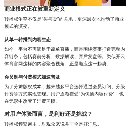
商业模式正在被重新定义
转播权争夺不仅是“买与卖”的关系，更深层次地推动了商业
模式的演变。
从单一转播到内容生态
如今，平台不再满足于简单直播，而是围绕赛事打造完整内
容链条，包括赛前分析、数据解读、赛后复盘等。类似开云
体育官网这样的内容聚合视角，正是顺应这一趋势。
会员制与付费模式加速普及
为了分摊版权成本，越来越多平台选择通过会员订阅、分级
付费等方式实现变现。用户逐渐接受“为优质内容付费”，也
在无形中改变了消费习惯。
对用户体验而言，是利好还是挑战？
转播权频繁易主，对观众来说并非全是好消息。