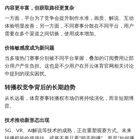
内容更丰富，但获取路径更复杂
一方面，平台为了竞争会提升制作水准，画质、解说、互动
体验明显改善；另一方面，不同赛事分散在不同平台，用户
需要在多个渠道之间切换，使用成本增加。
价格敏感度成为新问题
当多项热门赛事分别被不同平台掌握，叠加的订阅费用让部
分用户产生负担。这也是不少用户在开云体育官网相关讨论
中提到的现实困扰。
转播权竞争背后的长期趋势
从长远看，体育赛事转播权市场仍将持续演化，而非短期博
弈。
技术推动新形态出现
5G、VR、AI解说等技术的成熟，正在重塑观赛方式。未来
转播权的价值评估，或将不再只看“能不能播”，而是“如何播