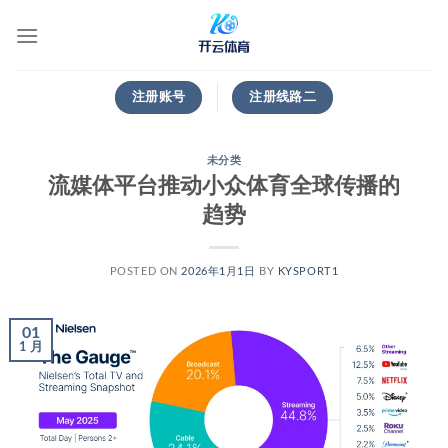
跳
到
内
容
注册账号
注册线路二
未分类
流媒体平台推动小众体育全球传播的
趋势
POSTED ON
2026年1月1日
BY
KYSPORT1
01
1 月