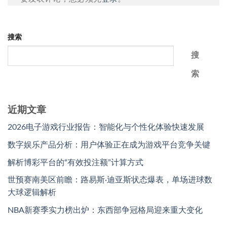
搜索
搜
索
近期文章
2026电子游戏行业报告：智能化与个性化体验快速发展
数字娱乐产品分析：用户体验正在成为游戏平台竞争关键
解析博彩平台的“有效投注额”计算方式
世预赛南美区前瞻：路易斯·迪亚斯状态爆表，单场进球数
大球逻辑解析
NBA新赛季实力榜出炉：东西部争冠格局迎来重大变化