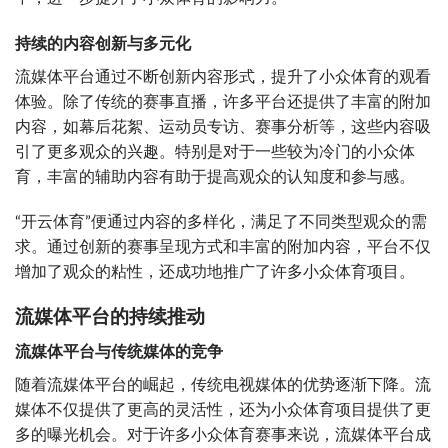
持续的内容创新与多元化
流媒体平台通过不断创新内容形式，提升了小众体育的观看
体验。除了传统的赛事直播，许多平台还提供了丰富的附加
内容，如幕后花絮、运动员专访、赛事分析等，这些内容吸
引了更多观众的兴趣。特别是对于一些较为冷门的小众体
育，丰富的辅助内容有助于提高观众的认知度和参与感。
“开云体育”便通过内容的多样化，满足了不同类型观众的需
求。通过创新的赛事呈现方式和丰富的附加内容，平台不仅
增加了观众的粘性，还成功地推广了许多小众体育项目。
流媒体平台的持续推动
流媒体平台与传统媒体的竞争
随着流媒体平台的崛起，传统电视媒体的优势逐渐下降。流
媒体不仅提供了更高的灵活性，还为小众体育项目提供了更
多的曝光机会。对于许多小众体育赛事来说，流媒体平台成