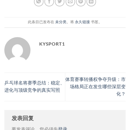
此条目已发布在
未分类
。将
永久链接
书签。
KYSPORT1
体育赛事转播权争夺升级：市
乒乓球名将赛季总结：稳定、
场格局正在发生哪些深层变
进化与顶级竞争的真实写照
化？
发表回复
要发表评论，您必须先
登录
。